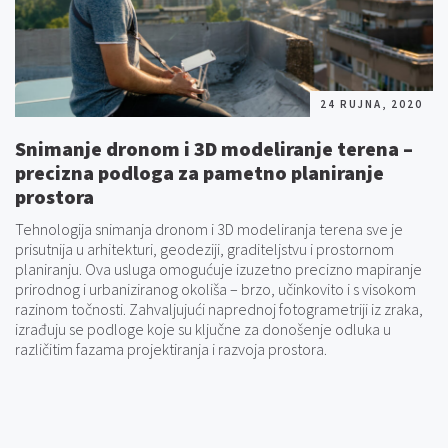
24 RUJNA, 2020
Snimanje dronom i 3D modeliranje terena –
precizna podloga za pametno planiranje
prostora
Tehnologija snimanja dronom i 3D modeliranja terena sve je
prisutnija u arhitekturi, geodeziji, graditeljstvu i prostornom
planiranju. Ova usluga omogućuje izuzetno precizno mapiranje
prirodnog i urbaniziranog okoliša – brzo, učinkovito i s visokom
razinom točnosti. Zahvaljujući naprednoj fotogrametriji iz zraka,
izrađuju se podloge koje su ključne za donošenje odluka u
različitim fazama projektiranja i razvoja prostora.