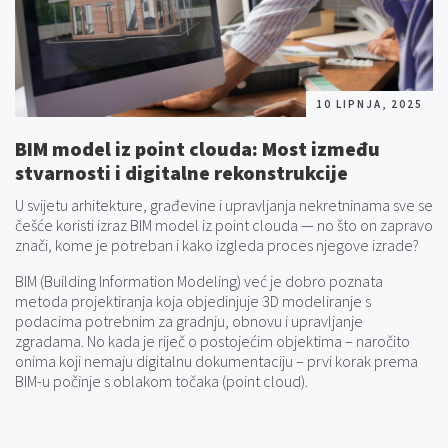
10 LIPNJA, 2025
BIM model iz point clouda: Most između
stvarnosti i digitalne rekonstrukcije
U svijetu arhitekture, građevine i upravljanja nekretninama sve se
češće koristi izraz BIM model iz point clouda — no što on zapravo
znači, kome je potreban i kako izgleda proces njegove izrade?
BIM (Building Information Modeling) već je dobro poznata
metoda projektiranja koja objedinjuje 3D modeliranje s
podacima potrebnim za gradnju, obnovu i upravljanje
zgradama. No kada je riječ o postojećim objektima – naročito
onima koji nemaju digitalnu dokumentaciju – prvi korak prema
BIM-u počinje s oblakom točaka (point cloud).