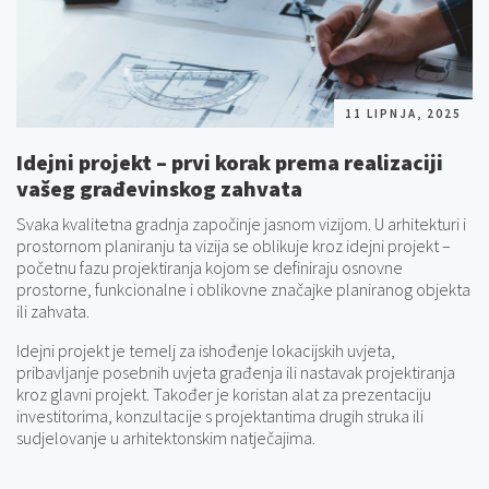
11 LIPNJA, 2025
Idejni projekt – prvi korak prema realizaciji
vašeg građevinskog zahvata
Svaka kvalitetna gradnja započinje jasnom vizijom. U arhitekturi i
prostornom planiranju ta vizija se oblikuje kroz idejni projekt –
početnu fazu projektiranja kojom se definiraju osnovne
prostorne, funkcionalne i oblikovne značajke planiranog objekta
ili zahvata.
Idejni projekt je temelj za ishođenje lokacijskih uvjeta,
pribavljanje posebnih uvjeta građenja ili nastavak projektiranja
kroz glavni projekt. Također je koristan alat za prezentaciju
investitorima, konzultacije s projektantima drugih struka ili
sudjelovanje u arhitektonskim natječajima.