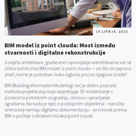
10 LIPNJA, 2025
BIM model iz point clouda: Most između
stvarnosti i digitalne rekonstrukcije
U svijetu arhitekture, građevine i upravljanja nekretninama sve se
češće koristi izraz BIM model iz point clouda — no što on zapravo
znači, kome je potreban i kako izgleda proces njegove izrade?
BIM (Building Information Modeling) već je dobro poznata
metoda projektiranja koja objedinjuje 3D modeliranje s
podacima potrebnim za gradnju, obnovu i upravljanje
zgradama. No kada je riječ o postojećim objektima – naročito
onima koji nemaju digitalnu dokumentaciju – prvi korak prema
BIM-u počinje s oblakom točaka (point cloud).