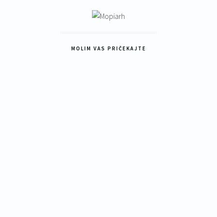
MOLIM VAS PRIČEKAJTE
25
9 LIPNJA, 2025
Energetski pregled i energetski
certifikat – ključ za energetsku
učinkovitost vaše zgrade
U današnje vrijeme, energetska učinkovitost postaje
jedan od najvažnijih aspekata u održivom upravljanju i
korištenju zgrada. Naša usluga izrade energetskog
pregleda i izdavanja energetskog certifikata potpuno
,
je usklađena s važećim zakonodavstvom Republike