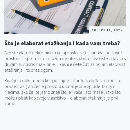
10 LIPNJA, 2025
Što je elaborat etažiranja i kada vam treba?
Ako ste vlasnik nekretnine u kojoj postoji više stanova, poslovnih
prostora ili spremišta – možda dijelite stubište, dvorište ili tavan s
drugim suvlasnicima – prije ili kasnije ćete čuti za pojam elaborat
etažiranja. I to s razlogom.
Riječ je o dokumentu koji postaje ključan kad dođe vrijeme za
pravno razgraničenje prostora unutar jedne zgrade. Drugim
riječima, ako želite jasno znati što je “vaše”, što “naše”, i tko što
može upisati kao svoje vlasništvo – elaborat etažiranja je prvi
korak.