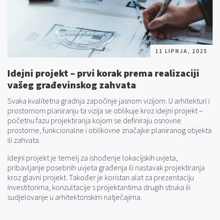
11 LIPNJA, 2025
Idejni projekt – prvi korak prema realizaciji
vašeg građevinskog zahvata
Svaka kvalitetna gradnja započinje jasnom vizijom. U arhitekturi i
prostornom planiranju ta vizija se oblikuje kroz idejni projekt –
početnu fazu projektiranja kojom se definiraju osnovne
prostorne, funkcionalne i oblikovne značajke planiranog objekta
ili zahvata.
Idejni projekt je temelj za ishođenje lokacijskih uvjeta,
pribavljanje posebnih uvjeta građenja ili nastavak projektiranja
kroz glavni projekt. Također je koristan alat za prezentaciju
investitorima, konzultacije s projektantima drugih struka ili
sudjelovanje u arhitektonskim natječajima.