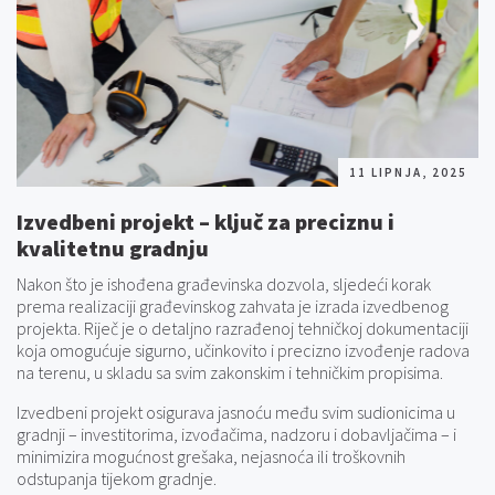
11 LIPNJA, 2025
Izvedbeni projekt – ključ za preciznu i
kvalitetnu gradnju
Nakon što je ishođena građevinska dozvola, sljedeći korak
prema realizaciji građevinskog zahvata je izrada izvedbenog
projekta. Riječ je o detaljno razrađenoj tehničkoj dokumentaciji
koja omogućuje sigurno, učinkovito i precizno izvođenje radova
na terenu, u skladu sa svim zakonskim i tehničkim propisima.
Izvedbeni projekt osigurava jasnoću među svim sudionicima u
gradnji – investitorima, izvođačima, nadzoru i dobavljačima – i
minimizira mogućnost grešaka, nejasnoća ili troškovnih
odstupanja tijekom gradnje.