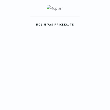
MOLIM VAS PRIČEKAJTE
25
čne
ra.
lnu