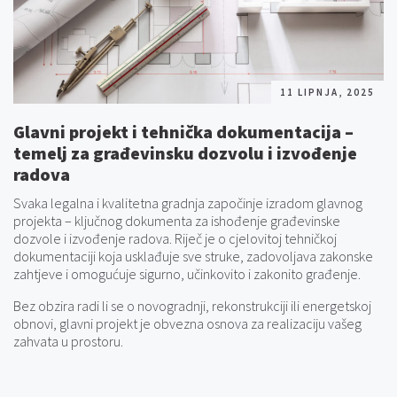
11 LIPNJA, 2025
Glavni projekt i tehnička dokumentacija –
temelj za građevinsku dozvolu i izvođenje
radova
Svaka legalna i kvalitetna gradnja započinje izradom glavnog
projekta – ključnog dokumenta za ishođenje građevinske
dozvole i izvođenje radova. Riječ je o cjelovitoj tehničkoj
dokumentaciji koja usklađuje sve struke, zadovoljava zakonske
zahtjeve i omogućuje sigurno, učinkovito i zakonito građenje.
Bez obzira radi li se o novogradnji, rekonstrukciji ili energetskoj
obnovi, glavni projekt je obvezna osnova za realizaciju vašeg
zahvata u prostoru.