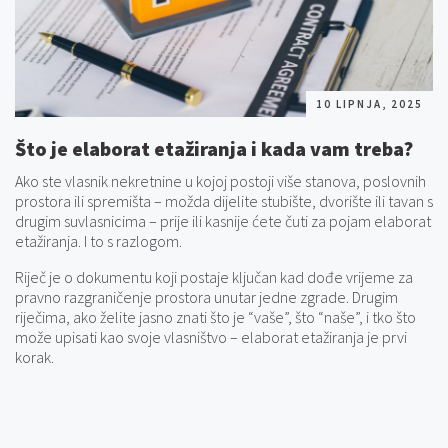
10 LIPNJA, 2025
Što je elaborat etažiranja i kada vam treba?
Ako ste vlasnik nekretnine u kojoj postoji više stanova, poslovnih
prostora ili spremišta – možda dijelite stubište, dvorište ili tavan s
drugim suvlasnicima – prije ili kasnije ćete čuti za pojam elaborat
etažiranja. I to s razlogom.
Riječ je o dokumentu koji postaje ključan kad dođe vrijeme za
pravno razgraničenje prostora unutar jedne zgrade. Drugim
riječima, ako želite jasno znati što je “vaše”, što “naše”, i tko što
može upisati kao svoje vlasništvo – elaborat etažiranja je prvi
korak.