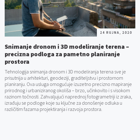
24 RUJNA, 2020
Snimanje dronom i 3D modeliranje terena –
precizna podloga za pametno planiranje
prostora
Tehnologija snimanja dronom i 3D modeliranja terena sve je
prisutnija u arhitekturi, geodeziji, graditeljstvu i prostornom
planiranju. Ova usluga omogućuje izuzetno precizno mapiranje
prirodnog i urbaniziranog okoliša – brzo, učinkovito i s visokom
razinom točnosti. Zahvaljujući naprednoj fotogrametriji iz zraka,
izrađuju se podloge koje su ključne za donošenje odluka u
različitim fazama projektiranja i razvoja prostora.