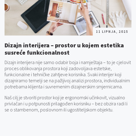
11 LIPNJA, 2025
Dizajn interijera – prostor u kojem estetika
susreće funkcionalnost
Dizajn interijera nije samo odabir boja i namještaja – to je cjelovit
proces oblikovanja prostora koji zadovoljava estetske,
funkcionalne i tehničke zahtjeve korisnika. Svaki interijer koji
dizajniramo temelji se na pažljivoj analizi prostora, individualnim
potrebama klijenta i suvremenim dizajnerskim smjernicama.
Naš cilj je stvoriti prostor koji je ergonomski učinkovit, vizualno
privlačan i u potpunosti prilagođen korisniku – bez obzira radi li
se o stambenom, poslovnom ili ugostiteljskom objektu.