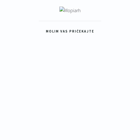
MOLIM VAS PRIČEKAJTE
25
ti
o
 se