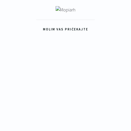
MOLIM VAS PRIČEKAJTE
25
ti
o
 se