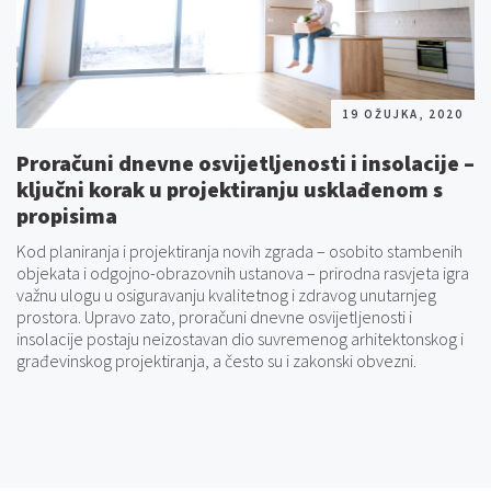
19 OŽUJKA, 2020
Proračuni dnevne osvijetljenosti i insolacije –
ključni korak u projektiranju usklađenom s
propisima
Kod planiranja i projektiranja novih zgrada – osobito stambenih
objekata i odgojno-obrazovnih ustanova – prirodna rasvjeta igra
važnu ulogu u osiguravanju kvalitetnog i zdravog unutarnjeg
prostora. Upravo zato, proračuni dnevne osvijetljenosti i
insolacije postaju neizostavan dio suvremenog arhitektonskog i
građevinskog projektiranja, a često su i zakonski obvezni.