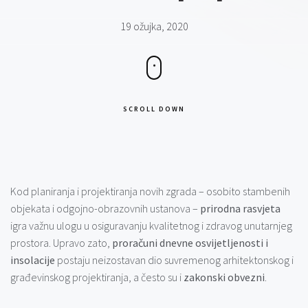
19 ožujka, 2020
SCROLL DOWN
Kod planiranja i projektiranja novih zgrada – osobito stambenih
objekata i odgojno-obrazovnih ustanova –
prirodna rasvjeta
igra važnu ulogu u osiguravanju kvalitetnog i zdravog unutarnjeg
prostora. Upravo zato,
proračuni dnevne osvijetljenosti i
insolacije
postaju neizostavan dio suvremenog arhitektonskog i
građevinskog projektiranja, a često su i
zakonski obvezni
.