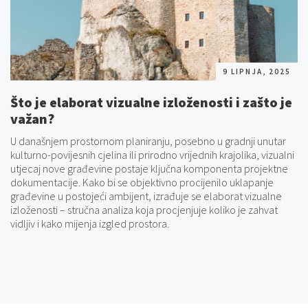
9 LIPNJA, 2025
Što je elaborat vizualne izloženosti i zašto je
važan?
U današnjem prostornom planiranju, posebno u gradnji unutar
kulturno-povijesnih cjelina ili prirodno vrijednih krajolika, vizualni
utjecaj nove građevine postaje ključna komponenta projektne
dokumentacije. Kako bi se objektivno procijenilo uklapanje
građevine u postojeći ambijent, izrađuje se elaborat vizualne
izloženosti – stručna analiza koja procjenjuje koliko je zahvat
vidljiv i kako mijenja izgled prostora.